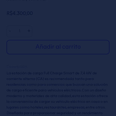
R$
4.300,00
Estación
-
+
de
carga
Añadir al carrito
Full
Charge
Smart
7,4
Descripción:
kW
La estación de carga Full Charge Smart de 7,4 kW de
cantidad
corriente alterna (CA) es recomendada tanto para
residencias como para comercios que buscan una solución
de carga eficiente para vehículos eléctricos. Con un diseño
moderno y materiales de alta calidad, esta estación ofrece
la conveniencia de cargar su vehículo eléctrico en casa o en
lugares como hoteles, restaurantes, empresas, entre otros.
Diseñada para proporcionar seguridad y un rendimiento