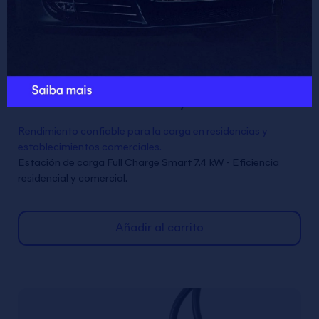
ESTACIÓN DE CARGA FULL
CHARGE SMART 7,4 KW 4G
Rendimiento confiable para la carga en residencias y
establecimientos comerciales.
Estación de carga Full Charge Smart 7.4 kW - Eficiencia
residencial y comercial.
Añadir al carrito