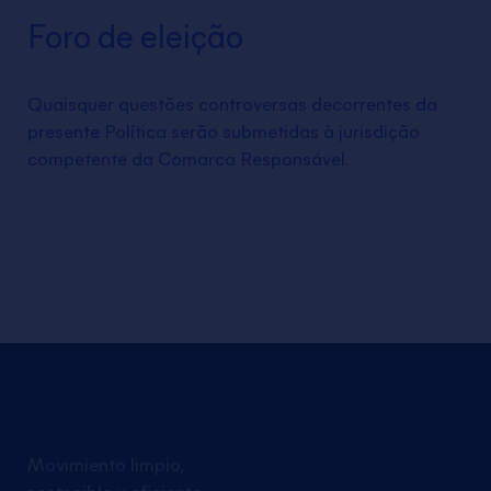
Foro de eleição
Quaisquer questões controversas decorrentes da
presente Política serão submetidas à jurisdição
competente da Comarca Responsável.
Movimiento limpio,