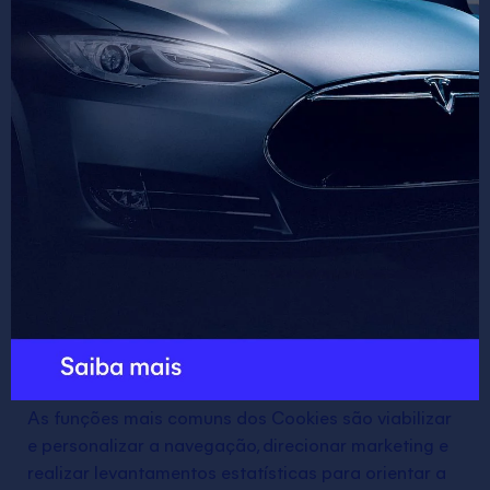
Cookies e tecnologias
similares
Os cookies, tags, pixel, ou tecnologias similares (aqui
tratados genericamente como “Cookies”) são
pequenos arquivos enviados pelo site ao dispositivo,
que ficam armazenados no navegador utilizado pelo
Titular, com informações relacionadas à sua
interação com o site. Essas informações permitem
que o site reconheça o Titular e trace um perfil
comportamental a seu respeito.
As funções mais comuns dos Cookies são viabilizar
e personalizar a navegação, direcionar marketing e
realizar levantamentos estatísticas para orientar a